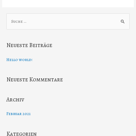
S
u
c
Neueste Beiträge
h
e
Hello world!
n
n
Neueste Kommentare
a
c
h
Archiv
:
Februar 2021
Kategorien